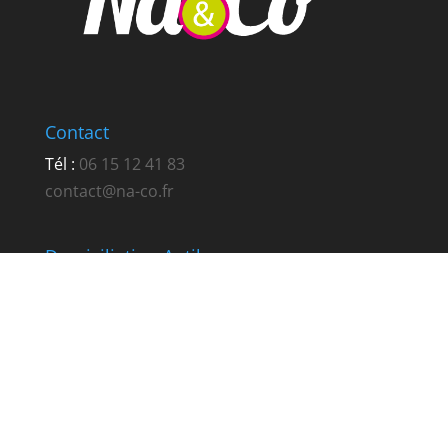
Contact
Tél :
06 15 12 41 83
contact@na-co.fr
Domiciliation Antibes
256 route de Nice
RN7 La Fontonne
06600 Antibes
Domiciliation Sophia-Antipolis
1856 ch St Bernard