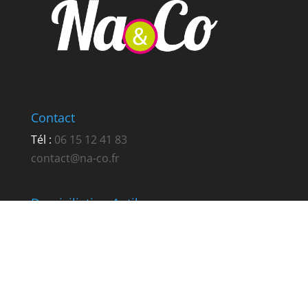
Contact
Tél :
06 15 12 41 83
contact@na-co.fr
Domiciliation Antibes
256 route de Nice
RN7 La Fontonne
06600 Antibes
Domiciliation Sophia-Antipolis