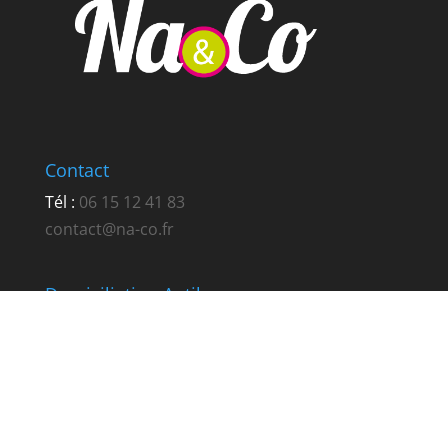
Contact
Tél :
06 15 12 41 83
contact@na-co.fr
Domiciliation Antibes
256 route de Nice
RN7 La Fontonne
06600 Antibes
Domiciliation Sophia-Antipolis