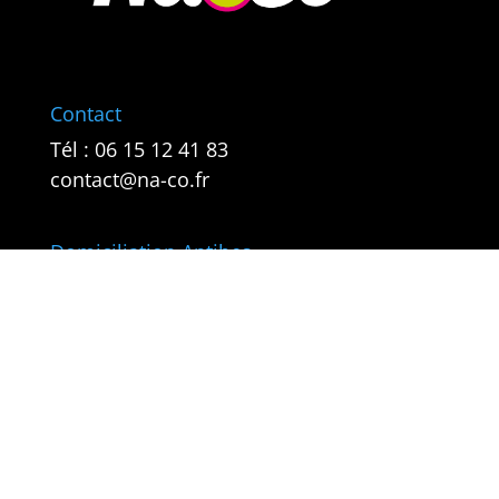
Contact
Tél :
06 15 12 41 83
contact@na-co.fr
Domiciliation Antibes
256 route de Nice
RN7 La Fontonne
06600 Antibes
Domiciliation Sophia-Antipolis
1856 ch St Bernard
06220 Vallauris